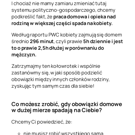
I chociaż nie mamy zamiaru zmieniać tutaj
systemu polityczno-gospodarczego, chcemy
podkreślić fakt, że
praca domowa i opieka nad
rodziną w większej części spada na kobiety.
Według raportu PWC kobiety zajmują się domem
średnio
296 minut
, czyli prawie
5h dziennie i jest
to o prawie 2,5h dłużej w porównaniu do
mężczyzn.
Zatrzymajmy ten kołowrotek i wspólnie
zastanówmy się, w jaki sposób podzielić
obowiązki między innych członków rodziny,
zyskując tym samym czas dla siebie!
Co możesz zrobić, gdy obowiązki domowe
w dużej mierze spadają na Ciebie?
Chcemy Ci powiedzieć, że:
nie musisz robić wszystkiego sama