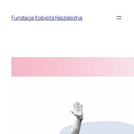
Przejdź
do
Fundacja Kobieta Niezależna
treści