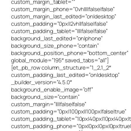
custom_margin_tablet=””
custom_margin_phone=”0vh||||false|false”
custom_margin_last_edited=”on|desktop”
custom_padding=”0px||2vh||false|false”
custom_padding_tablet=”||||false|false”
background_last_edited=”on|phone”
background_size_phone=”contain”
background_position_phone=”bottom_center”
global_module=”195″ saved_tabs=”all”]
[et_pb_row column_structure=”1_2,1_2″
custom_padding_last_edited=”on|desktop”
_builder_version=”4.5.0″
background_enable_image=”off”
background_size=”contain”
custom_margin=”||||false|false”
custom_padding=”0px|100px||100px|false|true”
custom_padding_tablet=”10px|40px|10px|40px|tr
custom_padding_phone=”0px|0px|0px|0px|true|