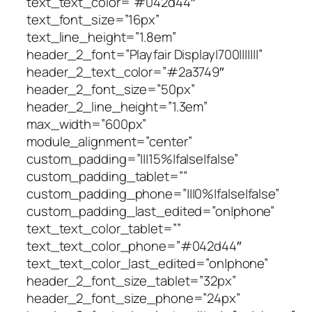
text_text_color=”#042d44″
text_font_size=”16px”
text_line_height=”1.8em”
header_2_font=”Playfair Display|700|||||||”
header_2_text_color=”#2a3749″
header_2_font_size=”50px”
header_2_line_height=”1.3em”
max_width=”600px”
module_alignment=”center”
custom_padding=”|||15%|false|false”
custom_padding_tablet=””
custom_padding_phone=”|||0%|false|false”
custom_padding_last_edited=”on|phone”
text_text_color_tablet=””
text_text_color_phone=”#042d44″
text_text_color_last_edited=”on|phone”
header_2_font_size_tablet=”32px”
header_2_font_size_phone=”24px”