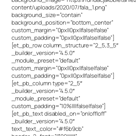
content/uploads/2020/07/fala_1.png”
background_size=”contain”
background_position=”bottom_center”
custom_margin=”0px||0px||false|false”
custom_padding=”0px||0px||false|false”]
[et_pb_row column_structure=”2_5,3_5″
_builder_version=”4.5.0″
_module_preset=”default”
custom_margin=”0px||0px||false|false”
custom_padding=”0px||0px||false|false”]
[et_pb_column type=”2_5″
_builder_version=”4.5.0″
_module_preset=”default”
custom_padding=”10%||||false|false”]
[et_pb_text disabled_on=”on|off|off”
_builder_version=”4.5.0″
text_text_color=”#f6b9cb”