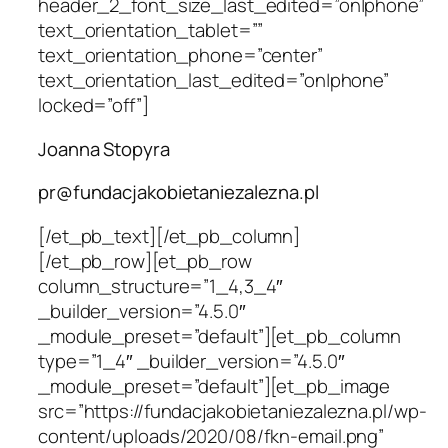
header_2_font_size_last_edited=”on|phone”
text_orientation_tablet=””
text_orientation_phone=”center”
text_orientation_last_edited=”on|phone”
locked=”off”]
Joanna Stopyra
pr@fundacjakobietaniezalezna.pl
[/et_pb_text][/et_pb_column]
[/et_pb_row][et_pb_row
column_structure=”1_4,3_4″
_builder_version=”4.5.0″
_module_preset=”default”][et_pb_column
type=”1_4″ _builder_version=”4.5.0″
_module_preset=”default”][et_pb_image
src=”https://fundacjakobietaniezalezna.pl/wp-
content/uploads/2020/08/fkn-email.png”