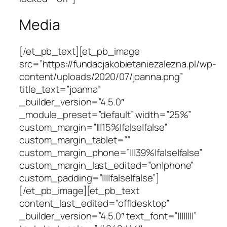
Media
[/et_pb_text][et_pb_image
src=”https://fundacjakobietaniezalezna.pl/wp-
content/uploads/2020/07/joanna.png”
title_text=”joanna”
_builder_version=”4.5.0″
_module_preset=”default” width=”25%”
custom_margin=”|||15%|false|false”
custom_margin_tablet=””
custom_margin_phone=”|||39%|false|false”
custom_margin_last_edited=”on|phone”
custom_padding=”||||false|false”]
[/et_pb_image][et_pb_text
content_last_edited=”off|desktop”
_builder_version=”4.5.0″ text_font=”||||||||”