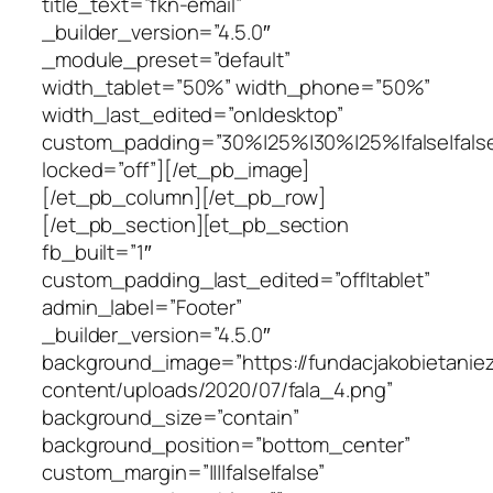
title_text=”fkn-email”
_builder_version=”4.5.0″
_module_preset=”default”
width_tablet=”50%” width_phone=”50%”
width_last_edited=”on|desktop”
custom_padding=”30%|25%|30%|25%|false|fals
locked=”off”][/et_pb_image]
[/et_pb_column][/et_pb_row]
[/et_pb_section][et_pb_section
fb_built=”1″
custom_padding_last_edited=”off|tablet”
admin_label=”Footer”
_builder_version=”4.5.0″
background_image=”https://fundacjakobietaniez
content/uploads/2020/07/fala_4.png”
background_size=”contain”
background_position=”bottom_center”
custom_margin=”||||false|false”