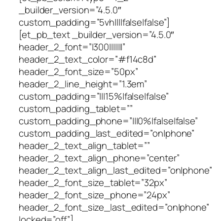
_builder_version=”4.5.0″
custom_padding=”5vh||||false|false”]
[et_pb_text _builder_version=”4.5.0″
header_2_font=”|300|||||||”
header_2_text_color=”#f14c8d”
header_2_font_size=”50px”
header_2_line_height=”1.3em”
custom_padding=”|||15%|false|false”
custom_padding_tablet=””
custom_padding_phone=”|||0%|false|false”
custom_padding_last_edited=”on|phone”
header_2_text_align_tablet=””
header_2_text_align_phone=”center”
header_2_text_align_last_edited=”on|phone”
header_2_font_size_tablet=”32px”
header_2_font_size_phone=”24px”
header_2_font_size_last_edited=”on|phone”
locked=”off”]