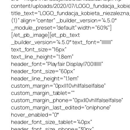
content/uploads/2020/07/LOGO_fundacja_kobie
title_text=”LOGO_fundacja_kobieta_niezalezna
(1)” align=”center” _builder_version=”4.5.0″
_module_preset=”default” width=”60%”]
[/et_pb_image][et_pb_text
_builder_version=”4.5.0″ text_font=”||||||||”
text_font_size=”16px”
text_line_height=”1.8em”
header_font=”Playfair Display|700|||||||”
header_font_size=”60px”
header_line_height=”1.1em”
custom_margin=”0px||10vh||false|false”
custom_margin_tablet=””
custom_margin_phone=”0px||0vh||false|false”
custom_margin_last_edited=”on|phone”
hover_enabled=”0″
header_font_size_tablet=”40px”
header_font_size_phone=”30px”