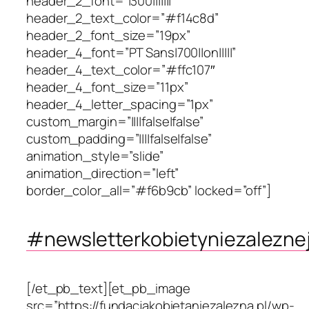
header_2_font=”|300|||||||”
header_2_text_color=”#f14c8d”
header_2_font_size=”19px”
header_4_font=”PT Sans|700||on|||||”
header_4_text_color=”#ffc107″
header_4_font_size=”11px”
header_4_letter_spacing=”1px”
custom_margin=”||||false|false”
custom_padding=”||||false|false”
animation_style=”slide”
animation_direction=”left”
border_color_all=”#f6b9cb” locked=”off”]
#newsletterkobietyniezalezne
[/et_pb_text][et_pb_image
src=”https://fundacjakobietaniezalezna.pl/wp-