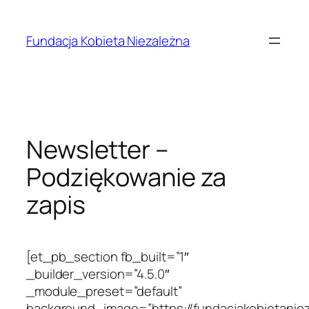
Przejdź
do
Fundacja Kobieta Niezależna
treści
Newsletter –
Podziękowanie za
zapis
[et_pb_section fb_built=”1″
_builder_version=”4.5.0″
_module_preset=”default”
background_image=”https://fundacjakobietaniez