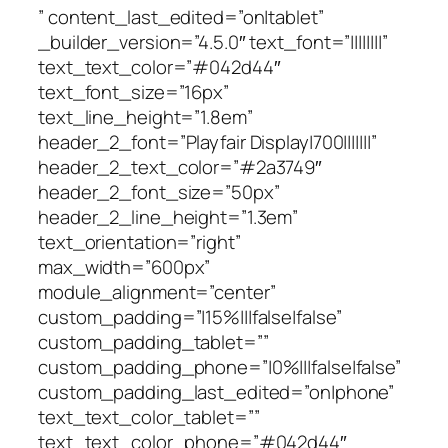
” content_last_edited=”on|tablet”
_builder_version=”4.5.0″ text_font=”||||||||”
text_text_color=”#042d44″
text_font_size=”16px”
text_line_height=”1.8em”
header_2_font=”Playfair Display|700|||||||”
header_2_text_color=”#2a3749″
header_2_font_size=”50px”
header_2_line_height=”1.3em”
text_orientation=”right”
max_width=”600px”
module_alignment=”center”
custom_padding=”|15%|||false|false”
custom_padding_tablet=””
custom_padding_phone=”|0%|||false|false”
custom_padding_last_edited=”on|phone”
text_text_color_tablet=””
text_text_color_phone=”#042d44″