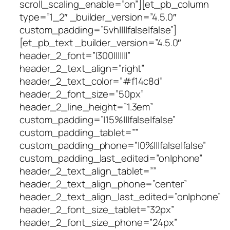
scroll_scaling_enable=”on”][et_pb_column
type=”1_2″ _builder_version=”4.5.0″
custom_padding=”5vh||||false|false”]
[et_pb_text _builder_version=”4.5.0″
header_2_font=”|300|||||||”
header_2_text_align=”right”
header_2_text_color=”#f14c8d”
header_2_font_size=”50px”
header_2_line_height=”1.3em”
custom_padding=”|15%|||false|false”
custom_padding_tablet=””
custom_padding_phone=”|0%|||false|false”
custom_padding_last_edited=”on|phone”
header_2_text_align_tablet=””
header_2_text_align_phone=”center”
header_2_text_align_last_edited=”on|phone”
header_2_font_size_tablet=”32px”
header_2_font_size_phone=”24px”