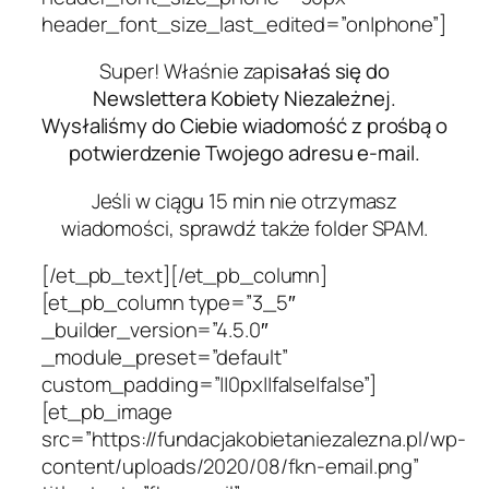
header_font_size_last_edited=”on|phone”]
Super! Właśnie zap
isałaś się do
Newslettera Kobiety Niezależnej.
Wysłaliśmy do Ciebie wiadomość z prośbą o
potwierdzenie Twojego adresu e-mail.
Jeśli w ciągu 15 min nie otrzymasz
wiadomości, sprawdź także folder SPAM.
[/et_pb_text][/et_pb_column]
[et_pb_column type=”3_5″
_builder_version=”4.5.0″
_module_preset=”default”
custom_padding=”||0px||false|false”]
[et_pb_image
src=”https://fundacjakobietaniezalezna.pl/wp-
content/uploads/2020/08/fkn-email.png”