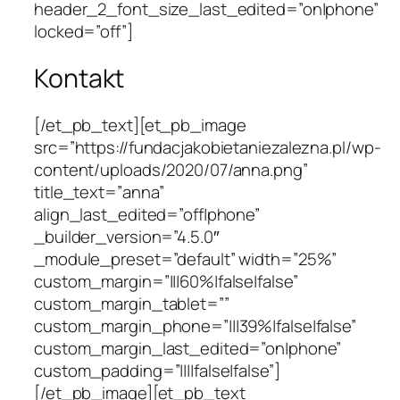
header_2_font_size_last_edited=”on|phone”
locked=”off”]
Kontakt
[/et_pb_text][et_pb_image
src=”https://fundacjakobietaniezalezna.pl/wp-
content/uploads/2020/07/anna.png”
title_text=”anna”
align_last_edited=”off|phone”
_builder_version=”4.5.0″
_module_preset=”default” width=”25%”
custom_margin=”|||60%|false|false”
custom_margin_tablet=””
custom_margin_phone=”|||39%|false|false”
custom_margin_last_edited=”on|phone”
custom_padding=”||||false|false”]
[/et_pb_image][et_pb_text