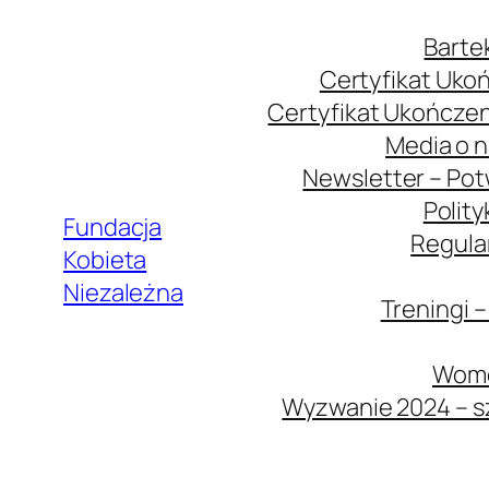
Przejdź
Barte
do
Certyfikat Ukoń
treści
Certyfikat Ukończen
Media o 
Newsletter – Pot
Polit
Fundacja
Regula
Kobieta
Niezależna
Treningi 
Wome
Wyzwanie 2024 – sz