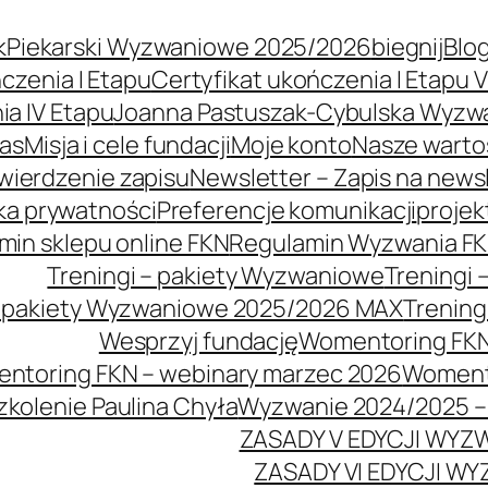
kPiekarski Wyzwaniowe 2025/2026
biegnij
Blo
czenia I Etapu
Certyfikat ukończenia I Etapu 
ia IV Etapu
Joanna Pastuszak-Cybulska Wyzw
nas
Misja i cele fundacji
Moje konto
Nasze warto
wierdzenie zapisu
Newsletter – Zapis na news
yka prywatności
Preferencje komunikacji
projek
min sklepu online FKN
Regulamin Wyzwania F
Treningi – pakiety Wyzwaniowe
Treningi
– pakiety Wyzwaniowe 2025/2026 MAX
Trening
Wesprzyj fundację
Womentoring FK
ntoring FKN – webinary marzec 2026
Womento
kolenie Paulina Chyła
Wyzwanie 2024/2025 – 
ZASADY V EDYCJI WYZ
ZASADY VI EDYCJI W