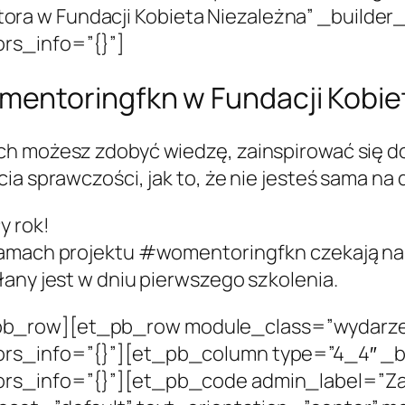
a w Fundacji Kobieta Niezależna” _builder_
rs_info=”{}”]
entoringfkn w Fundacji Kobie
ch możesz zdobyć wiedzę, zainspirować się do
ia sprawczości, jak to, że nie jesteś sama n
y rok!
ramach projektu #womentoringfkn czekają na 
any jest w dniu pierwszego szkolenia.
b_row][et_pb_row module_class=”wydarzeni
rs_info=”{}”][et_pb_column type=”4_4″ _bu
ors_info=”{}”][et_pb_code admin_label=”Za