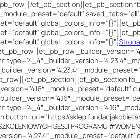
pb_row][/et_pb_section][et_pb_section fb_
 _module_preset=”default” saved_tabs=”all
et=”default” global_colors_info=”{}”][et_
set=”default” global_colors_info=”{}”][et
et=”default” global_colors_info=”{}”]
Stron
t_pb_row][et_pb_row _builder_version=”4.
n type=”4_4″ _builder_version=”4.23.4″ _m
_builder_version=”4.23.4″ _module_preset=”d
row][/et_pb_section][et_pb_section fb_bui
ersion=”4.16″ _module_preset=”default” cus
builder_version=”4.16″ _module_preset=”def
n type=”4_4″ _builder_version=”4.16″ _mod
n button_url=”https://sklep.fundacjakobiet
DO SZKOLENIOWYCH SESJI PROGRAMU #WOMEN
version=”4.27.4″ _module_preset=”default”