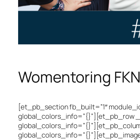
Womentoring FK
[et_pb_section fb_built=”1″ module_
global_colors_info=”{}”][et_pb_row _
global_colors_info=”{}”][et_pb_colum
global_colors_info=”{}”][et_pb_image