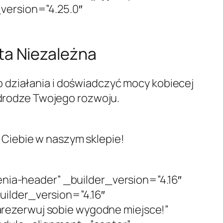
version=”4.25.0″
ta Niezależna
 działania i doświadczyć mocy kobiecej
a drodze Twojego rozwoju.
Ciebie w naszym sklepie!
a-header” _builder_version=”4.16″
ilder_version=”4.16″
rezerwuj sobie wygodne miejsce!”