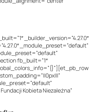
module_alignment=”center”
ilt=”1″ _builder_version=”4.27.0″
”4.27.0″ _module_preset=”default”
odule_preset=”default”
ction fb_built=”1″
lobal_colors_info=”{}”][et_pb_row
stom_padding=”||0px|||”
ule_preset=”default”
undacji Kobieta Niezależna”