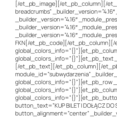
[/et_pb_image][/et_pb_column][/et_
breadcrumbs” _builder_version=”4.16″
_builder_version=”4.16″ _module_pres
_builder_version=”4.16″ _module_pre
_builder_version=”4.16″ _module_pres
FKN
[/et_pb_code][/et_pb_column][/e
global_colors_info=”{}”][et_pb_colum
global_colors_info=”{}”][et_pb_text 
[/et_pb_text][/et_pb_column][/et_pb_
module_id=”subwydarzenia” _builder_v
global_colors_info=”{}”][et_pb_row _
global_colors_info=”{}”][et_pb_colum
global_colors_info=”{}”][et_pb_butto
button_text=”KUP BILET I DOŁĄCZ 
button_alignment=”center” _builder_