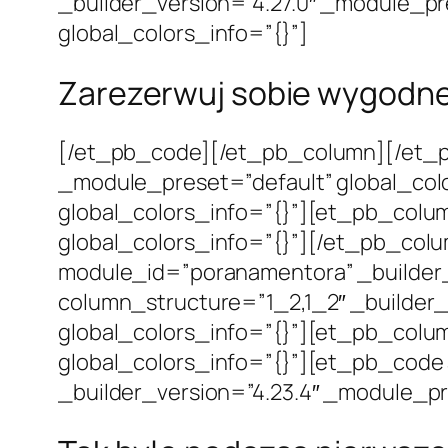
_builder_version=”4.27.0″ _module_pr
global_colors_info=”{}”]
Zarezerwuj sobie wygodne
[/et_pb_code][/et_pb_column][/et_pb
_module_preset=”default” global_col
global_colors_info=”{}”][et_pb_colum
global_colors_info=”{}”][/et_pb_col
module_id=”poranamentora” _builder_
column_structure=”1_2,1_2″ _builder_
global_colors_info=”{}”][et_pb_colum
global_colors_info=”{}”][et_pb_code 
_builder_version=”4.23.4″ _module_pr