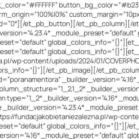
_color=”#FFFFFF” button_bg_color=”#b2389
rm_origin=”100%|0%” custom_margin=”10px||
led=”0″][/et_pb_button][/et_pb_column][/
_version=”4.23.4″ _module_preset=”default”
eset=”default” global_colors_info=”{}”][e
eset=”default” global_colors_info=”{}”][e
na.pl/wp-content/uploads/2024/01/COVERPHOT
lors_info=”{}”][/et_pb_image][/et_pb_colu
id=”poranamentora” _builder_version=”4.16″
olumn_structure=”1_2,1_2″ _builder_versio
n type=”1_2″ _builder_version=”4.16″ _mod
 _builder_version=”4.23.4″ _module_preset=
ps://fundacjakobietaniezalezna.pl/wp-conte
reset=”default” global_colors_info=”{}”][/
ersion=”4.16″ _module_preset=”default” glo