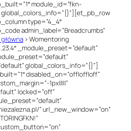
built=”1″ module_id=”fkn-
” global_colors_info=”{}”][et_pb_row
pb_column type=”4_4″
_pb_code admin_label=”Breadcrumbs”
a główna
>
Womentoring
23.4″ _module_preset=”default”
odule_preset=”default”
efault” global_colors_info=”{}”]
lt=”1″ disabled_on=”off|off|off”
tom_margin=”-1px|||||”
ault” locked=”off”
ule_preset=”default”
aniezalezna.pl/” url_new_window=”on”
TORINGFKN!”
 custom_button=”on”