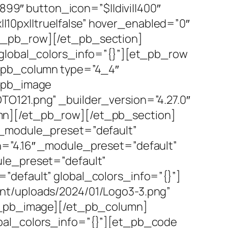
9″ button_icon=”$||divi||400″
10px||true|false” hover_enabled=”0″
et_pb_row][/et_pb_section]
 global_colors_info=”{}”][et_pb_row
t_pb_column type=”4_4″
t_pb_image
O121.png” _builder_version=”4.27.0″
mn][/et_pb_row][/et_pb_section]
 _module_preset=”default”
n=”4.16″ _module_preset=”default”
ule_preset=”default”
”default” global_colors_info=”{}”]
nt/uploads/2024/01/Logo3-3.png”
et_pb_image][/et_pb_column]
bal_colors_info=”{}”][et_pb_code