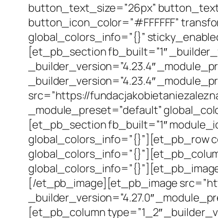
button_text_size=”26px” button_text
button_icon_color=”#FFFFFF” transfo
global_colors_info=”{}” sticky_enab
[et_pb_section fb_built=”1″ _builder
_builder_version=”4.23.4″ _module_pr
_builder_version=”4.23.4″ _module_pr
src=”https://fundacjakobietaniezalez
_module_preset=”default” global_co
[et_pb_section fb_built=”1″ module_
global_colors_info=”{}”][et_pb_row c
global_colors_info=”{}”][et_pb_colum
global_colors_info=”{}”][et_pb_image
[/et_pb_image][et_pb_image src=”htt
_builder_version=”4.27.0″ _module_p
[et_pb_column type=”1_2″ _builder_v