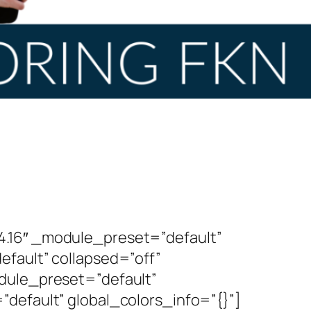
4.16″ _module_preset=”default”
fault” collapsed=”off”
odule_preset=”default”
default” global_colors_info=”{}”]