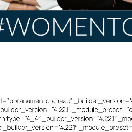
N
id=”poranamentorahead” _builder_version=”
builder_version=”4.22.1″ _module_preset=”de
n type=”4_4″ _builder_version=”4.22.1″ _m
 _builder_version=”4.22.1″ _module_preset=”