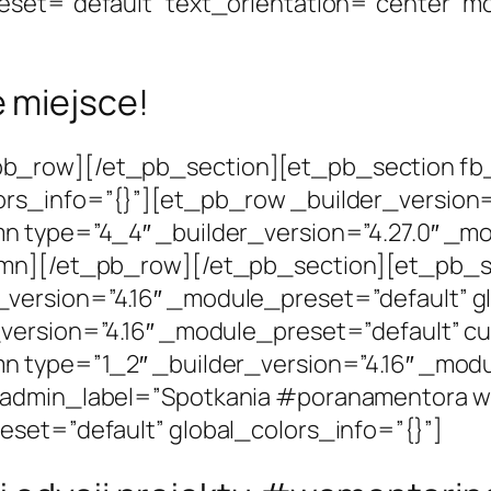
eset=”default” text_orientation=”center” 
 miejsce!
_row][/et_pb_section][et_pb_section fb_bu
ors_info=”{}”][et_pb_row _builder_version=
n type=”4_4″ _builder_version=”4.27.0″ _m
umn][/et_pb_row][/et_pb_section][et_pb_se
version=”4.16″ _module_preset=”default” g
version=”4.16″ _module_preset=”default” cu
n type=”1_2″ _builder_version=”4.16″ _mod
admin_label=”Spotkania #poranamentora w F
eset=”default” global_colors_info=”{}”]