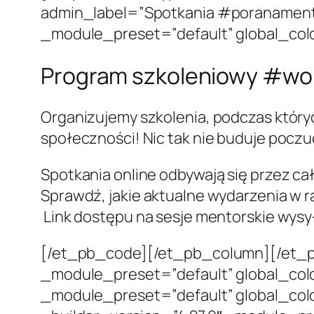
admin_label=”Spotkania #poranamentor
_module_preset=”default” global_colo
Program szkoleniowy #wom
Organizujemy szkolenia, podczas który
społeczności! Nic tak nie buduje poczuc
Spotkania online odbywają się przez cał
Sprawdź, jakie aktualne wydarzenia w 
Link dostępu na sesje mentorskie wysył
[/et_pb_code][/et_pb_column][/et_p
_module_preset=”default” global_colo
_module_preset=”default” global_col