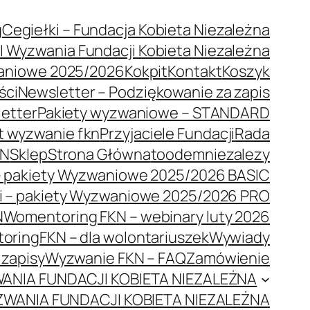
g
Cegiełki – Fundacja Kobieta Niezależna
VI Wyzwania Fundacji Kobieta Niezależna
aniowe 2025/2026
Kokpit
Kontakt
Koszyk
ści
Newsletter – Podziękowanie za zapis
letter
Pakiety wyzwaniowe – STANDARD
t wyzwanie fkn
Przyjaciele Fundacji
Rada
KN
Sklep
Strona Główna
toodemniezalezy
 – pakiety Wyzwaniowe 2025/2026 BASIC
i – pakiety Wyzwaniowe 2025/2026 PRO
N
Womentoring FKN – webinary luty 2026
ringFKN – dla wolontariuszek
Wywiady
zapisy
Wyzwanie FKN – FAQ
Zamówienie
WANIA FUNDACJI KOBIETA NIEZALEŻNA
YZWANIA FUNDACJI KOBIETA NIEZALEŻNA