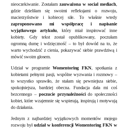
nieoczekiwanie. Zostałam
zauważona w social mediach
,
gdzie dzieliłam się swoimi refleksjami o rozwoju,
macierzyństwie i kobiecej sile. To właśnie wtedy
zaproponowano mi współpracę i napisanie
wyjątkowego artykułu
, który miał inspirować inne
kobiety. Gdy tekst został opublikowany, poczułam
ogromną dumę i wdzięczność – to był dowód na to, że
warto wychodzić z cienia, pokazywać siebie prawdziwą i
mówić swoim głosem.
Udział w programie
Womentoring FKN
, spotkania z
kobietami pełnymi pasji, wspólne wyzwania i rozmowy –
to wszystko sprawiło, że stałam się pewniejsza siebie,
spokojniejsza, bardziej obecna. Fundacja dała mi coś
bezcennego –
poczucie przynależności
do społeczności
kobiet, które wzajemnie się wspierają, inspirują i motywują
do działania.
Jednym z najbardziej wyjątkowych momentów mojego
rozwoju był
udział w konferencji Womentoring FKN w