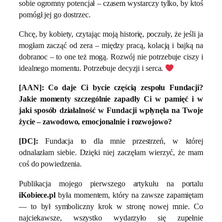
sobie ogromny potencjał – czasem wystarczy tylko, by ktoś
pomógł jej go dostrzec.
Chcę, by kobiety, czytając moją historię, poczuły, że jeśli ja
mogłam zacząć od zera – między pracą, kolacją i bajką na
dobranoc – to one też mogą. Rozwój nie potrzebuje ciszy i
idealnego momentu. Potrzebuje decyzji i serca.
[AAN]: Co daje Ci bycie częścią zespołu Fundacji?
Jakie momenty szczególnie zapadły Ci w pamięć i w
jaki sposób działalność w Fundacji wpłynęła na Twoje
życie – zawodowo, emocjonalnie i rozwojowo?
[DC]:
Fundacja to dla mnie przestrzeń, w której
odnalazłam siebie. Dzięki niej zaczęłam wierzyć, że mam
coś do powiedzenia.
Publikacja mojego pierwszego artykułu na portalu
iKobiece.pl
była momentem, który na zawsze zapamiętam
— to był symboliczny krok w stronę nowej mnie. Co
najciekawsze, wszystko wydarzyło się zupełnie