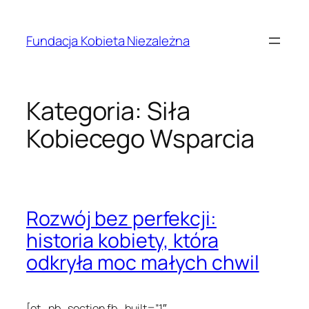
Przejdź
do
Fundacja Kobieta Niezależna
treści
Kategoria:
Siła
Kobiecego Wsparcia
Rozwój bez perfekcji:
historia kobiety, która
odkryła moc małych chwil
[et_pb_section fb_built=”1″