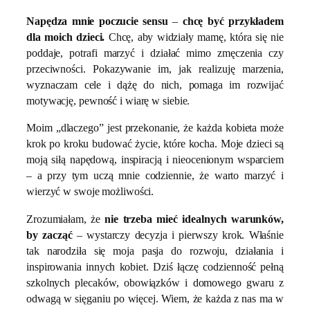
Napędza mnie poczucie sensu
–
chcę być przykładem
dla moich dzieci.
Chcę, aby widziały mamę, która się nie
poddaje, potrafi marzyć i działać mimo zmęczenia czy
przeciwności. Pokazywanie im, jak realizuję marzenia,
wyznaczam cele i dążę do nich, pomaga im rozwijać
motywację, pewność i wiarę w siebie.
Moim „dlaczego” jest przekonanie, że każda kobieta może
krok po kroku budować życie, które kocha. Moje dzieci są
moją siłą napędową, inspiracją i nieocenionym wsparciem
– a przy tym uczą mnie codziennie, że warto marzyć i
wierzyć w swoje możliwości.
Zrozumiałam, że
nie trzeba mieć idealnych warunków,
by zacząć
– wystarczy decyzja i pierwszy krok. Właśnie
tak narodziła się moja pasja do rozwoju, działania i
inspirowania innych kobiet. Dziś łączę codzienność pełną
szkolnych plecaków, obowiązków i domowego gwaru z
odwagą w sięganiu po więcej. Wiem, że każda z nas ma w