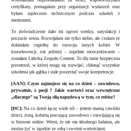
certyfikaty, pomagałam przy organizacji wydarzeń oraz
byłam zapleczem technicznym podczas szkoleń z
mentorami.
To doświadczenie dało mi ogrom wiedzy, satysfakcji i
poczucie sensu. Rozwijałam nie tylko siebie, ale czułam że
dokładam cegiełkę do rozwoju innych kobiet. W
konsekwencji, rok później – zupełnie nieoczekiwanie –
zostałam Liderką Zespołu Content. To dla mnie bezpieczna
przestrzeń, w której mogę się rozwijać, chłonąć wszystkie
szkolenia jak gąbka i stale poszerzać swoje kompetencje.
[AAN]:
Czym zajmujesz się na co dzień – zawodowo,
prywatnie, z pasji ? Jakie wartości oraz wewnętrzne
„dlaczego” są Twoją siłą napędową w tym, co robisz?
[DC]:
Na co dzień łączę wiele ról – jestem mamą czwórki
dzieci, żoną, kobietą pracującą zawodowo i rozwijającą się
w biznesie online. Wiem, że nie ma idealnego balansu, ale
można żyć w zgodzie ze sobą i swoimi wartościami.