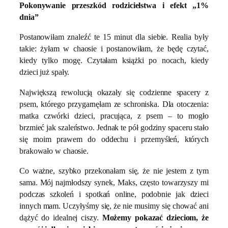
Pokonywanie przeszkód rodzicielstwa i efekt „1%
dnia”
Postanowiłam znaleźć te 15 minut dla siebie. Realia były
takie: żyłam w chaosie i postanowiłam, że będę czytać,
kiedy tylko mogę. Czytałam książki po nocach, kiedy
dzieci już spały.
Największą rewolucją okazały się codzienne spacery z
psem, którego przygarnęłam ze schroniska. Dla otoczenia:
matka czwórki dzieci, pracująca, z psem – to mogło
brzmieć jak szaleństwo. Jednak te pół godziny spaceru stało
się moim prawem do oddechu i przemyśleń, których
brakowało w chaosie.
Co ważne, szybko przekonałam się, że nie jestem z tym
sama. Mój najmłodszy synek, Maks, często towarzyszy mi
podczas szkoleń i spotkań online, podobnie jak dzieci
innych mam. Uczyłyśmy się, że nie musimy się chować ani
dążyć do idealnej ciszy.
Możemy pokazać dzieciom, że