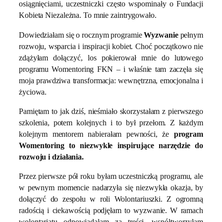
osiągnięciami, uczestniczki często wspominały o Fundacji
Kobieta Niezależna. To mnie zaintrygowało.
Dowiedziałam się o rocznym programie
Wyzwanie
pełnym
rozwoju, wsparcia i inspiracji kobiet. Choć początkowo nie
zdążyłam dołączyć, los pokierował mnie do lutowego
programu Womentoring FKN – i właśnie tam zaczęła się
moja prawdziwa transformacja: wewnętrzna, emocjonalna i
życiowa.
Pamiętam to jak dziś, nieśmiało skorzystałam z pierwszego
szkolenia, potem kolejnych i to był przełom. Z każdym
kolejnym mentorem nabierałam pewności, że
program
Womentoring to niezwykle inspirujące narzędzie do
rozwoju i działania.
Przez pierwsze pół roku byłam uczestniczką programu, ale
w pewnym momencie nadarzyła się niezwykła okazja, by
dołączyć do zespołu w roli Wolontariuszki. Z ogromną
radością i ciekawością podjęłam to wyzwanie. W ramach
wolontariatu odpowiadałam za treści, współtworzyłam