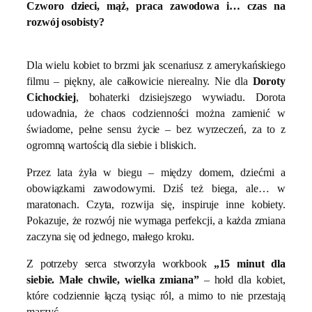
Czworo dzieci, mąż, praca zawodowa i… czas na
rozwój osobisty?
Dla wielu kobiet to brzmi jak scenariusz z amerykańskiego
filmu – piękny, ale całkowicie nierealny. Nie dla
Doroty
Cichockiej
, bohaterki dzisiejszego wywiadu. Dorota
udowadnia, że chaos codzienności można zamienić w
świadome, pełne sensu życie – bez wyrzeczeń, za to z
ogromną wartością dla siebie i bliskich.
Przez lata żyła w biegu – między domem, dziećmi a
obowiązkami zawodowymi. Dziś też biega, ale… w
maratonach. Czyta, rozwija się, inspiruje inne kobiety.
Pokazuje, że rozwój nie wymaga perfekcji, a każda zmiana
zaczyna się od jednego, małego kroku.
Z potrzeby serca stworzyła workbook
„15 minut dla
siebie. Małe chwile, wielka zmiana”
– hołd dla kobiet,
które codziennie łączą tysiąc ról, a mimo to nie przestają
marzyć.