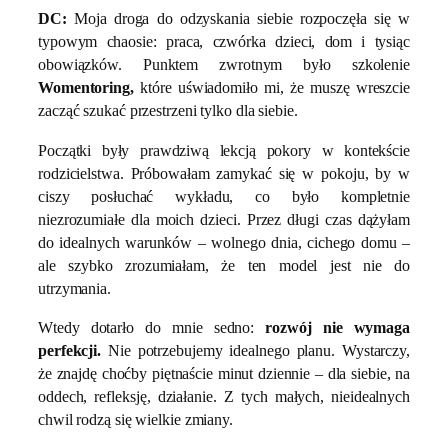
DC:
Moja droga do odzyskania siebie rozpoczęła się w
typowym chaosie: praca, czwórka dzieci, dom i tysiąc
obowiązków. Punktem zwrotnym było szkolenie
Womentoring,
które uświadomiło mi, że muszę wreszcie
zacząć szukać przestrzeni tylko dla siebie.
Początki były prawdziwą lekcją pokory w kontekście
rodzicielstwa. Próbowałam zamykać się w pokoju, by w
ciszy posłuchać wykładu, co było kompletnie
niezrozumiałe dla moich dzieci. Przez długi czas dążyłam
do idealnych warunków – wolnego dnia, cichego domu –
ale szybko zrozumiałam, że ten model jest nie do
utrzymania.
Wtedy dotarło do mnie sedno:
rozwój nie wymaga
perfekcji.
Nie potrzebujemy idealnego planu. Wystarczy,
że znajdę choćby piętnaście minut dziennie – dla siebie, na
oddech, refleksję, działanie. Z tych małych, nieidealnych
chwil rodzą się wielkie zmiany.