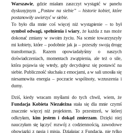
Warszawie
, gdzie miałam zaszczyt wystąpić w panelu
dyskusyjnym
„Postaw na siebie” – historie kobiet, które
postanowiły uwierzyć w siebie.
To było dla mnie coś więcej niż wystąpienie – to był
symbol odwagi, spełnienia i wiary
, że każda z nas może
dokonać zmiany w swoim życiu. Na scenie towarzyszyły
mi kobiety, które – podobnie jak ja – przeszły swoją drogę
transformacji. Razem opowiadałyśmy o naszych
doświadczeniach, momentach zwątpienia, ale też o sile,
która pojawia się wtedy, gdy decydujesz się postawić na
siebie. Publiczność słuchała z emocjami, a w sali unosiła się
niesamowita energia – poczucie wspólnoty, wzruszenia i
dumy.
Dziś, kiedy wracam myślami do tych chwil, wiem, że
Fundacja Kobieta Niezależna
stała się dla mnie czymś
znacznie więcej niż projektem. To przestrzeń, w której
odkryłam,
kim jestem i dokąd zmierzam
. Dzięki niej
nauczyłam się łączyć rozwój z codziennością, zawodowe
obowiązki z pasją i misją. Działając z Fundacją, nie tylko