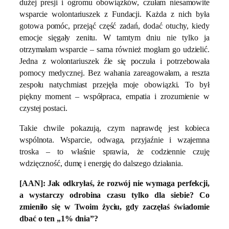
dużej presji i ogromu obowiązków, czułam niesamowite
wsparcie wolontariuszek z Fundacji. Każda z nich była
gotowa pomóc, przejąć część zadań, dodać otuchy, kiedy
emocje sięgały zenitu. W tamtym dniu nie tylko ja
otrzymałam wsparcie – sama również mogłam go udzielić.
Jedna z wolontariuszek źle się poczuła i potrzebowała
pomocy medycznej. Bez wahania zareagowałam, a reszta
zespołu natychmiast przejęła moje obowiązki. To był
piękny moment – współpraca, empatia i zrozumienie w
czystej postaci.
Takie chwile pokazują, czym naprawdę jest kobieca
wspólnota. Wsparcie, odwaga, przyjaźnie i wzajemna
troska – to właśnie sprawia, że codziennie czuję
wdzięczność, dumę i energię do dalszego działania.
[AAN]:
Jak odkryłaś, że rozwój nie wymaga perfekcji,
a wystarczy odrobina czasu tylko dla siebie? Co
zmieniło się w Twoim życiu, gdy zaczęłaś świadomie
dbać o ten „1% dnia”?