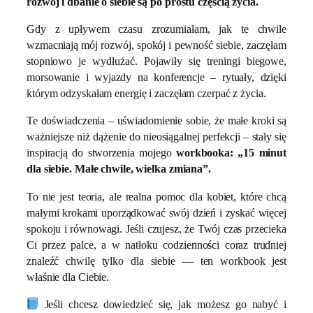
rozwój i dbanie o siebie są po prostu częścią życia.
Gdy z upływem czasu zrozumiałam, jak te chwile
wzmacniają mój rozwój, spokój i pewność siebie, zaczęłam
stopniowo je wydłużać. Pojawiły się treningi biegowe,
morsowanie i wyjazdy na konferencje – rytuały, dzięki
którym odzyskałam energię i zaczęłam czerpać z życia.
Te doświadczenia – uświadomienie sobie, że małe kroki są
ważniejsze niż dążenie do nieosiągalnej perfekcji – stały się
inspiracją do stworzenia mojego
workbooka: „15 minut
dla siebie. Małe chwile, wielka zmiana”.
To nie jest teoria, ale realna pomoc dla kobiet, które chcą
małymi krokami uporządkować swój dzień i zyskać więcej
spokoju i równowagi. Jeśli czujesz, że Twój czas przecieka
Ci przez palce, a w natłoku codzienności coraz trudniej
znaleźć chwilę tylko dla siebie — ten workbook jest
właśnie dla Ciebie.
Jeśli chcesz dowiedzieć się, jak możesz go nabyć i