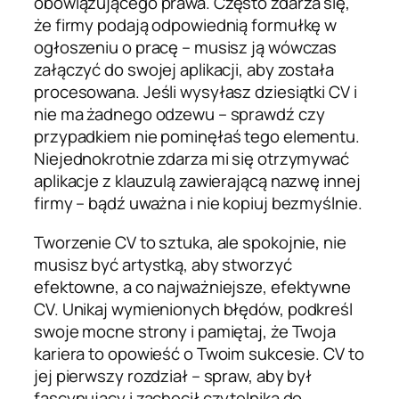
obowiązującego prawa. Często zdarza się,
że firmy podają odpowiednią formułkę w
ogłoszeniu o pracę – musisz ją wówczas
załączyć do swojej aplikacji, aby została
procesowana. Jeśli wysyłasz dziesiątki CV i
nie ma żadnego odzewu – sprawdź czy
przypadkiem nie pominęłaś tego elementu.
Niejednokrotnie zdarza mi się otrzymywać
aplikacje z klauzulą zawierającą nazwę innej
firmy – bądź uważna i nie kopiuj bezmyślnie.
Tworzenie CV to sztuka, ale spokojnie, nie
musisz być artystką, aby stworzyć
efektowne, a co najważniejsze, efektywne
CV. Unikaj wymienionych błędów, podkreśl
swoje mocne strony i pamiętaj, że Twoja
kariera to opowieść o Twoim sukcesie. CV to
jej pierwszy rozdział – spraw, aby był
fascynujący i zachęcił czytelnika do