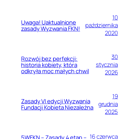
10
Uwaga! Uaktualnione
października
zasady Wyzwania FKN!
2020
30
Rozwój bez perfekcji:
stycznia
historia kobiety, która
odkryła moc małych chwil
2026
19
Zasady VI edycji Wyzwania
grudnia
Fundacji Kobieta Niezależna
2025
16 czerwca
5WFKN – Zasady 4 etap –