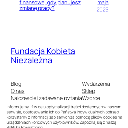
maja
finansowe, gdy planujesz
zmianę pracy?
2025
Fundacja Kobieta
Niezależna
Blog
Wydarzenia
O nas
Sklep
Najczęściej zadawane pytania
Wzorce
Autorzy
Motywy
Informujemy, iż w celu optymalizacji treści dostępnych w naszym
serwisie, dostosowania ich do Państwa indywidualnych potrzeb
korzystamy z informacji zapisanych za pomocą plików cookies na
urządzeniach końcowych użytkowników. Zapoznaj się z naszą
Polityką Prywatności.