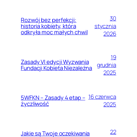
30
Rozwój bez perfekcji:
stycznia
historia kobiety, która
odkryła moc małych chwil
2026
19
Zasady VI edycji Wyzwania
grudnia
Fundacji Kobieta Niezależna
2025
16 czerwca
5WFKN – Zasady 4 etap –
życzliwość
2025
22
Jakie są Twoje oczekiwania