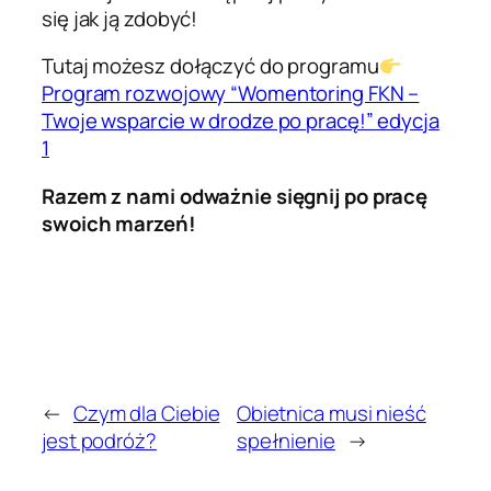
się jak ją zdobyć!
Tutaj możesz dołączyć do programu
Program rozwojowy “Womentoring FKN –
Twoje wsparcie w drodze po pracę!” edycja
1
Razem z nami odważnie sięgnij po pracę
swoich marzeń!
←
Czym dla Ciebie
Obietnica musi nieść
jest podróż?
spełnienie
→