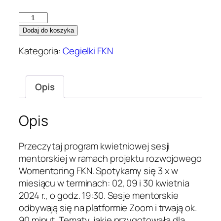
ilość
Womentoring
Dodaj do koszyka
FKN
Kategoria:
Cegielki FKN
–
Skuteczna
komunikacja
Opis
w
pracy
i
Opis
w
rodzinie,
Przeczytaj program kwietniowej sesji
Katarzyna
mentorskiej w ramach projektu rozwojowego
Książkiewicz
Womentoring FKN. Spotykamy się 3 x w
miesiącu w terminach: 02, 09 i 30 kwietnia
2024 r., o godz. 19:30. Sesje mentorskie
odbywają się na platformie Zoom i trwają ok.
90 minut. Tematy, jakie przygotowała dla