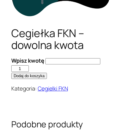
Cegiełka FKN –
dowolna kwota
Wpisz kwotę
ilość
Cegiełka
Dodaj do koszyka
FKN
Kategoria:
Cegielki FKN
–
dowolna
kwota
Podobne produkty