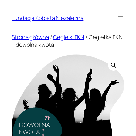
Przejdź
do
Fundacja Kobieta Niezależna
treści
Strona główna
/
Cegielki FKN
/ Cegiełka FKN
– dowolna kwota