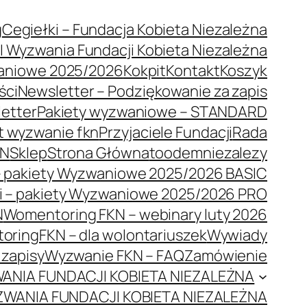
g
Cegiełki – Fundacja Kobieta Niezależna
VI Wyzwania Fundacji Kobieta Niezależna
aniowe 2025/2026
Kokpit
Kontakt
Koszyk
ści
Newsletter – Podziękowanie za zapis
letter
Pakiety wyzwaniowe – STANDARD
t wyzwanie fkn
Przyjaciele Fundacji
Rada
KN
Sklep
Strona Główna
toodemniezalezy
 – pakiety Wyzwaniowe 2025/2026 BASIC
i – pakiety Wyzwaniowe 2025/2026 PRO
N
Womentoring FKN – webinary luty 2026
ringFKN – dla wolontariuszek
Wywiady
zapisy
Wyzwanie FKN – FAQ
Zamówienie
WANIA FUNDACJI KOBIETA NIEZALEŻNA
YZWANIA FUNDACJI KOBIETA NIEZALEŻNA