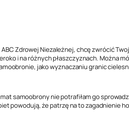
l ABC Zdrowej Niezależnej, chcę zwrócić Tw
eroko i na różnych płaszczyznach. Można mó
 samoobronie, jako wyznaczaniu granic cielesn
emat samoobrony nie potrafiłam go sprowadzi
obiet powodują, że patrzę na to zagadnienie ho