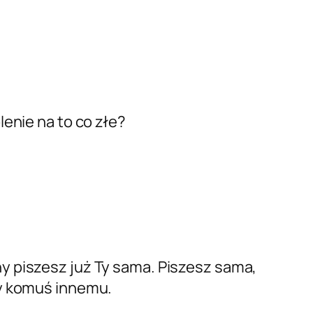
lenie na to co złe?
y piszesz już Ty sama. Piszesz sama,
ry komuś innemu.