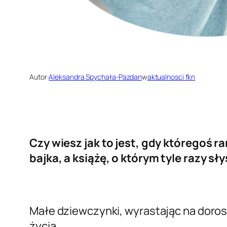
Autor:
Aleksandra Spychała-Pazdan
w
aktualnosci fkn
Czy wiesz jak to jest, gdy któregoś r
bajka, a książę, o którym tyle razy s
Małe dziewczynki, wyrastając na doros
życia.