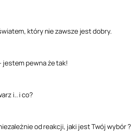
światem, który nie zawsze jest dobry.
tem pewna że tak!
z i.. i co?
niezależnie od reakcji, jaki jest Twój wybór ?