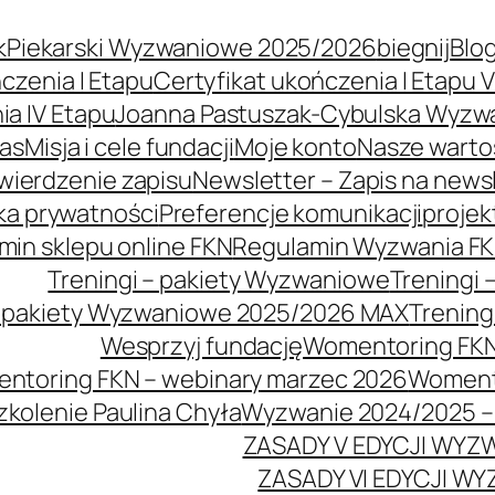
kPiekarski Wyzwaniowe 2025/2026
biegnij
Blo
czenia I Etapu
Certyfikat ukończenia I Etapu 
ia IV Etapu
Joanna Pastuszak-Cybulska Wyzw
nas
Misja i cele fundacji
Moje konto
Nasze warto
wierdzenie zapisu
Newsletter – Zapis na news
yka prywatności
Preferencje komunikacji
projek
min sklepu online FKN
Regulamin Wyzwania F
Treningi – pakiety Wyzwaniowe
Treningi
– pakiety Wyzwaniowe 2025/2026 MAX
Trening
Wesprzyj fundację
Womentoring FK
ntoring FKN – webinary marzec 2026
Womento
kolenie Paulina Chyła
Wyzwanie 2024/2025 – 
ZASADY V EDYCJI WYZ
ZASADY VI EDYCJI W