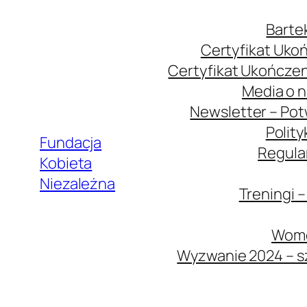
Przejdź
Barte
do
Certyfikat Ukoń
treści
Certyfikat Ukończen
Media o 
Newsletter – Pot
Polit
Fundacja
Regula
Kobieta
Niezależna
Treningi 
Wome
Wyzwanie 2024 – sz