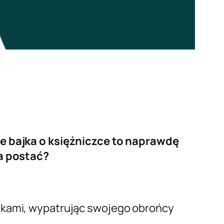
 że bajka o księżniczce to naprawdę
wa postać?
ynkami, wypatrując swojego obrońcy